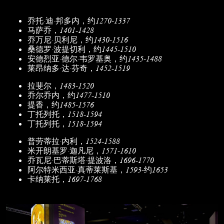
乔托·迪·邦多内，约1270-1337
马萨乔，1401-1428
乔万尼·贝利尼，约1430-1516
桑德罗·波提切利，约1445-1510
安德烈亚·德尔·韦罗基奥，约1435-1488
莱昂纳多·达·芬奇，1452-1519
拉斐尔，1483-1520
乔尔乔内，约1477-1510
提香，约1485-1576
丁托列托，1518-1594
丁托列托，1518-1594
普劳蒂拉·内利，1524-1588
米开朗基罗·迦凡尼，1571-1610
乔瓦尼·巴蒂斯塔·提波洛，1696-1770
阿尔特米西亚·真蒂莱斯基，1593-约1653
卡纳莱托，1697-1768