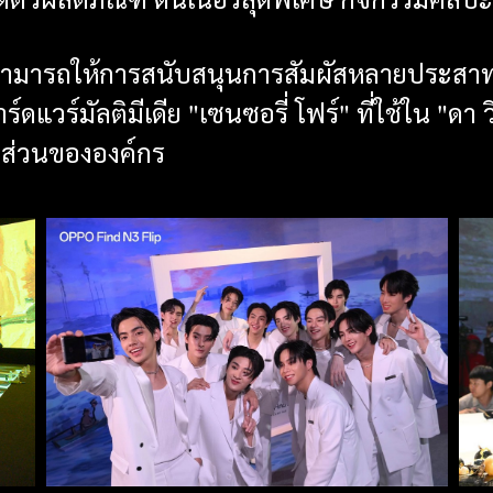
ตัวผลิตภัณฑ์ ดินเนอร์สุดพิเศษ กิจกรรมศิลปะ
ี่สามารถให้การสนับสนุนการสัมผัสหลายประสาท
์ดแวร์มัลติมีเดีย "เซนซอรี่ โฟร์" ที่ใช้ใน "ดา 
้นส่วนขององค์กร