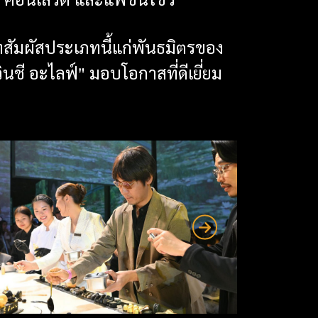
 คอนเสิร์ต และแฟชั่นโชว์
สัมผัสประเภทนี้แก่พันธมิตรของ
วินชี อะไลฟ์" มอบโอกาสที่ดีเยี่ยม